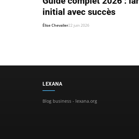
Guide complet 2026 : lan
initial avec succès
Élise Chevalier
22 juin 2026
LEXANA
Blog business - lexana.org