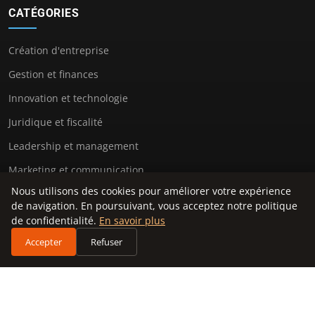
CATÉGORIES
Création d'entreprise
Gestion et finances
Innovation et technologie
Juridique et fiscalité
Leadership et management
Marketing et communication
Nous utilisons des cookies pour améliorer votre expérience
Stratégie et développement
de navigation. En poursuivant, vous acceptez notre politique
Vie d'entrepreneur
de confidentialité.
En savoir plus
Accepter
Refuser
LIENS UTILES
Contact