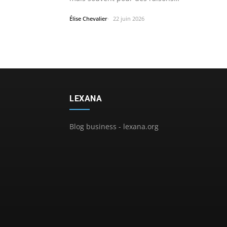
Élise Chevalier
22 juin 2026
LEXANA
Blog business - lexana.org